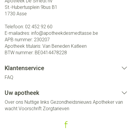
Apotheek De Smedt nv
St.-Hubertusplein 9bus B1
1730
Asse
Telefoon:
02 452 92 60
E-mailadres:
info@
apotheekdesmedtasse.be
APB nummer:
230207
Apotheek titularis:
Van Beneden Katleen
BTW nummer:
BE0414478228
Klantenservice
FAQ
Uw apotheek
Over ons
Nuttige links
Gezondheidsnieuws
Apotheker van
wacht
Voorschrift
Zorgtarieven