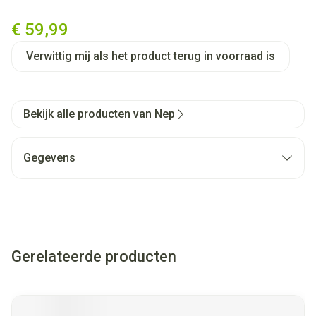
Nep Bloeddrukmeter Arm Aut
€ 59,99
Verwittig mij als het product terug in voorraad is
Bekijk alle producten van Nep
Gegevens
Gerelateerde producten
Navigeren door de elementen van de carrousel is mogelijk met
Druk om carrousel over te slaan
Druk op om naar carrouselnavigatie te gaan