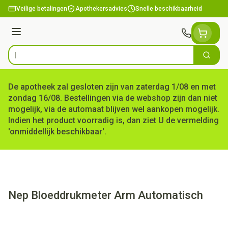
Ga naar de inhoud
Veilige betalingen
Apothekersadvies
Snelle beschikbaarheid
Menu
Zoek
Product, merk, categorie...
De apotheek zal gesloten zijn van zaterdag 1/08 en met
zondag 16/08. Bestellingen via de webshop zijn dan niet
mogelijk, via de automaat blijven wel aankopen mogelijk.
Indien het product voorradig is, dan ziet U de vermelding
'onmiddellijk beschikbaar'.
Nep Bloeddrukmeter Arm Automatisch