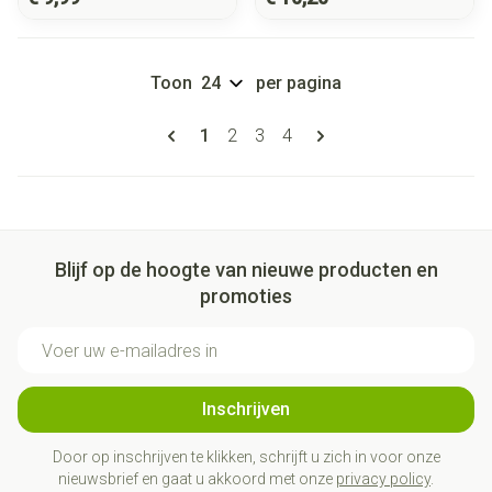
Toon
per pagina
Pagina's
U lees momenteel pagina
Pagina
Pagina
Pagina
1
2
3
4
Blijf op de hoogte van nieuwe producten en
promoties
E-mail adres
Inschrijven
Door op inschrijven te klikken, schrijft u zich in voor onze
nieuwsbrief en gaat u akkoord met onze
privacy policy
.