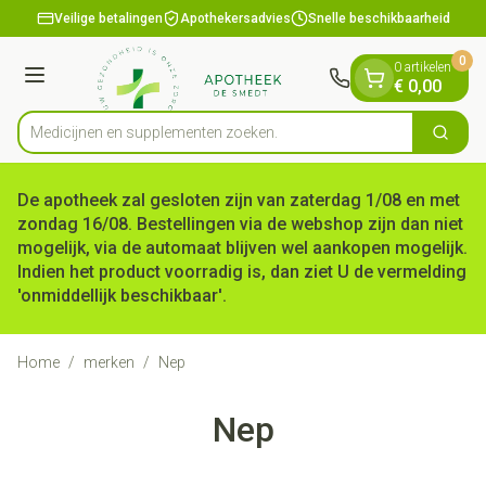
Dia 1 van 1
Ga naar de inhoud
Veilige betalingen
Apothekersadvies
Snelle beschikbaarheid
0
0 artikelen
Menu
€ 0,00
Medicijnen en supplem
Zoek
Product, merk, categorie...
De apotheek zal gesloten zijn van zaterdag 1/08 en met
zondag 16/08. Bestellingen via de webshop zijn dan niet
mogelijk, via de automaat blijven wel aankopen mogelijk.
Indien het product voorradig is, dan ziet U de vermelding
'onmiddellijk beschikbaar'.
Home
/
merken
/
Nep
Nep