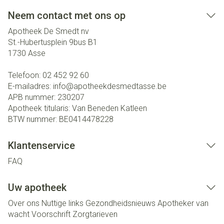
Neem contact met ons op
Apotheek De Smedt nv
St.-Hubertusplein 9bus B1
1730
Asse
Telefoon:
02 452 92 60
E-mailadres:
info@
apotheekdesmedtasse.be
APB nummer:
230207
Apotheek titularis:
Van Beneden Katleen
BTW nummer:
BE0414478228
Klantenservice
FAQ
Uw apotheek
Over ons
Nuttige links
Gezondheidsnieuws
Apotheker van
wacht
Voorschrift
Zorgtarieven