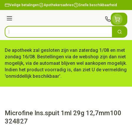
Ga naar de inhoud
Veilige betalingen
Apothekersadvies
Snelle beschikbaarheid
Menu
Zoek
Product, merk, categorie...
De apotheek zal gesloten zijn van zaterdag 1/08 en met
zondag 16/08. Bestellingen via de webshop zijn dan niet
mogelijk, via de automaat blijven wel aankopen mogelijk.
Indien het product voorradig is, dan ziet U de vermelding
'onmiddellijk beschikbaar'.
Microfine Ins.spuit 1ml 29g 12,7mm100
324827