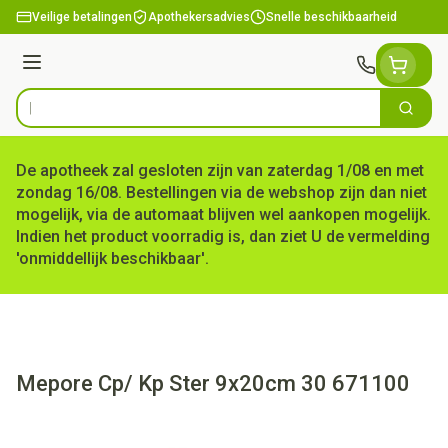
Ga naar de inhoud
Veilige betalingen
Apothekersadvies
Snelle beschikbaarheid
Menu
Zoek
Product, merk, categorie...
De apotheek zal gesloten zijn van zaterdag 1/08 en met
zondag 16/08. Bestellingen via de webshop zijn dan niet
mogelijk, via de automaat blijven wel aankopen mogelijk.
Indien het product voorradig is, dan ziet U de vermelding
'onmiddellijk beschikbaar'.
Mepore Cp/ Kp Ster 9x20cm 30 671100