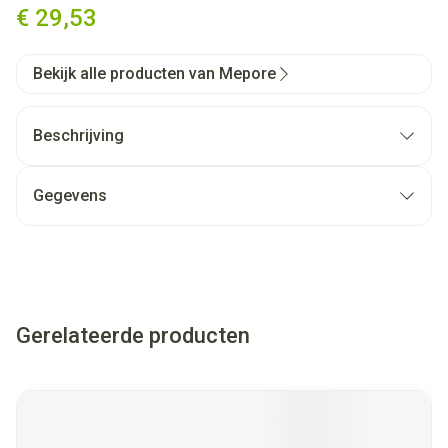
€ 29,53
Bekijk alle producten van Mepore
Beschrijving
Gegevens
Gerelateerde producten
Navigeren door de elementen van de carrousel is mogelijk met
Druk om carrousel over te slaan
Druk op om naar carrouselnavigatie te gaan