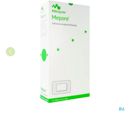
Mepore Cp/ Kp Ster 9x20cm 