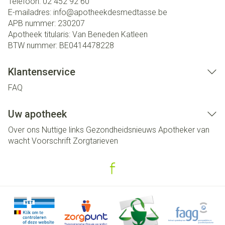
Telefoon:
02 452 92 60
E-mailadres:
info@
apotheekdesmedtasse.be
APB nummer:
230207
Apotheek titularis:
Van Beneden Katleen
BTW nummer:
BE0414478228
Klantenservice
FAQ
Uw apotheek
Over ons
Nuttige links
Gezondheidsnieuws
Apotheker van
wacht
Voorschrift
Zorgtarieven