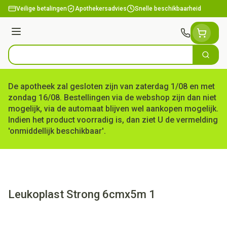
Ga naar de inhoud
Veilige betalingen
Apothekersadvies
Snelle beschikbaarheid
Menu
Zoek
Product, merk, categorie...
De apotheek zal gesloten zijn van zaterdag 1/08 en met
zondag 16/08. Bestellingen via de webshop zijn dan niet
mogelijk, via de automaat blijven wel aankopen mogelijk.
Indien het product voorradig is, dan ziet U de vermelding
'onmiddellijk beschikbaar'.
Leukoplast Strong 6cmx5m 1