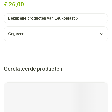
€ 26,00
Bekijk alle producten van Leukoplast
Gegevens
Gerelateerde producten
Navigeren door de elementen van de carrousel is mogelijk met
Druk om carrousel over te slaan
Druk op om naar carrouselnavigatie te gaan