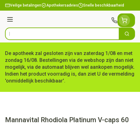
Ga naar de inhoud
Veilige betalingen
Apothekersadvies
Snelle beschikbaarheid
Menu
Zoek
Product, merk, categorie...
De apotheek zal gesloten zijn van zaterdag 1/08 en met
zondag 16/08. Bestellingen via de webshop zijn dan niet
mogelijk, via de automaat blijven wel aankopen mogelijk.
Indien het product voorradig is, dan ziet U de vermelding
'onmiddellijk beschikbaar'.
Mannavital Rhodiola Platinum V-caps 60