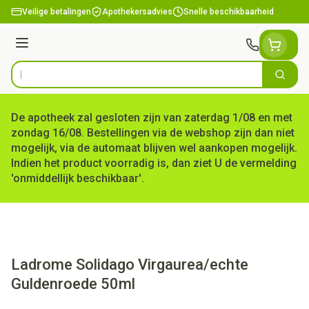
Ga naar de inhoud
Veilige betalingen
Apothekersadvies
Snelle beschikbaarheid
Menu
Zoek
Product, merk, categorie...
De apotheek zal gesloten zijn van zaterdag 1/08 en met
zondag 16/08. Bestellingen via de webshop zijn dan niet
mogelijk, via de automaat blijven wel aankopen mogelijk.
Indien het product voorradig is, dan ziet U de vermelding
'onmiddellijk beschikbaar'.
Ladrome Solidago Virgaurea/echte
Guldenroede 50ml