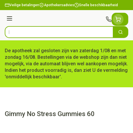
Ga naar de inhoud
Veilige betalingen
Apothekersadvies
Snelle beschikbaarheid
Menu
Zoek
Product, merk, categorie...
De apotheek zal gesloten zijn van zaterdag 1/08 en met
zondag 16/08. Bestellingen via de webshop zijn dan niet
mogelijk, via de automaat blijven wel aankopen mogelijk.
Indien het product voorradig is, dan ziet U de vermelding
'onmiddellijk beschikbaar'.
Gimmy No Stress Gummies 60