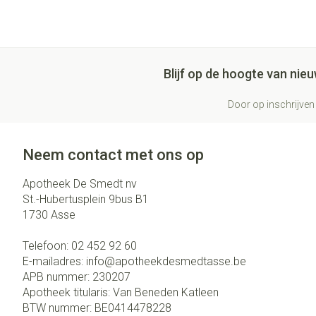
Blijf op de hoogte van ni
Door op inschrijven 
Neem contact met ons op
Apotheek De Smedt nv
St.-Hubertusplein 9bus B1
1730
Asse
Telefoon:
02 452 92 60
E-mailadres:
info@
apotheekdesmedtasse.be
APB nummer:
230207
Apotheek titularis:
Van Beneden Katleen
BTW nummer:
BE0414478228