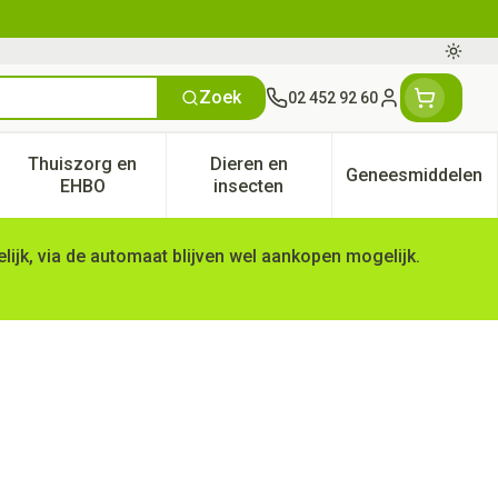
Oversc
Zoek
02 452 92 60
Klant menu
Thuiszorg en
Dieren en
Geneesmiddelen
tegorie
50+ categorie
enu voor Natuur geneeskunde categorie
Toon submenu voor Thuiszorg en EHBO categorie
Toon submenu voor Dieren en 
Toon subm
EHBO
insecten
ijk, via de automaat blijven wel aankopen mogelijk.