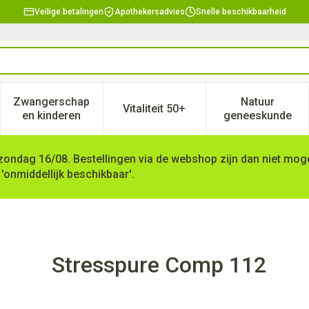
Veilige betalingen
Apothekersadvies
Snelle beschikbaarheid
Zwangerschap
Natuur
Vitaliteit 50+
, verzorging en hygiëne categorie
enu voor Dieet, voeding en vitamines categorie
Toon submenu voor Zwangerschap en kinderen ca
Toon submenu voor Vitaliteit 
Toon subm
en kinderen
geneeskunde
zondag 16/08. Bestellingen via de webshop zijn dan niet mogel
 'onmiddellijk beschikbaar'.
Stresspure Comp 112