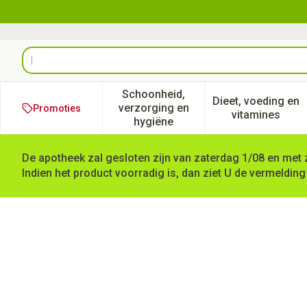
Ga naar de inhoud
Product, merk, categorie...
Schoonheid,
Dieet, voeding en
verzorging en
Promoties
Toon submenu voor Schoonheid
Toon subm
vitamines
hygiëne
De apotheek zal gesloten zijn van zaterdag 1/08 en met 
Indien het product voorradig is, dan ziet U de vermelding
Stresspure Comp 112