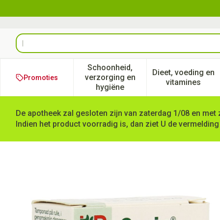
Ga naar de inhoud
Product, merk, categorie...
Schoonheid,
Dieet, voeding en
verzorging en
Promoties
Toon submenu voor Schoonheid
Toon subm
vitamines
hygiëne
De apotheek zal gesloten zijn van zaterdag 1/08 en met 
Indien het product voorradig is, dan ziet U de vermelding
Gazin Gaaswieken Steriel O