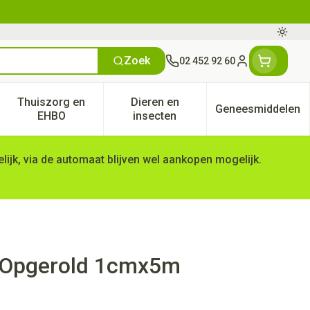
Oversc
Zoek
02 452 92 60
Klant menu
Thuiszorg en
Dieren en
Geneesmiddelen
tegorie
50+ categorie
enu voor Natuur geneeskunde categorie
Toon submenu voor Thuiszorg en EHBO categorie
Toon submenu voor Dieren en 
Toon subm
EHBO
insecten
ijk, via de automaat blijven wel aankopen mogelijk.
l Opgerold 1cmx5m