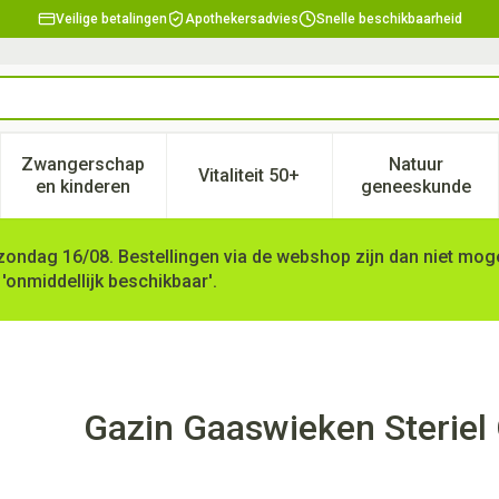
Veilige betalingen
Apothekersadvies
Snelle beschikbaarheid
Zwangerschap
Natuur
Vitaliteit 50+
, verzorging en hygiëne categorie
enu voor Dieet, voeding en vitamines categorie
Toon submenu voor Zwangerschap en kinderen ca
Toon submenu voor Vitaliteit 
Toon subm
en kinderen
geneeskunde
zondag 16/08. Bestellingen via de webshop zijn dan niet mogel
 'onmiddellijk beschikbaar'.
pgerold 1cmx5m
Gazin Gaaswieken Sterie