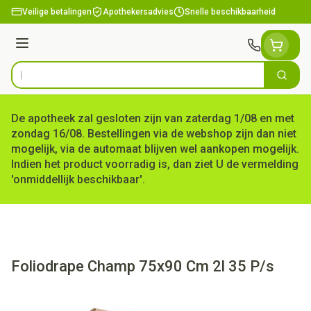
Ga naar de inhoud
Veilige betalingen
Apothekersadvies
Snelle beschikbaarheid
Menu
Zoek
Product, merk, categorie...
De apotheek zal gesloten zijn van zaterdag 1/08 en met
zondag 16/08. Bestellingen via de webshop zijn dan niet
mogelijk, via de automaat blijven wel aankopen mogelijk.
Indien het product voorradig is, dan ziet U de vermelding
'onmiddellijk beschikbaar'.
Foliodrape Champ 75x90 Cm 2l 35 P/s