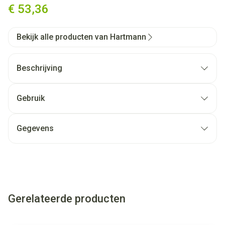
€ 53,36
Bekijk alle producten van Hartmann
Beschrijving
Gebruik
Gegevens
Gerelateerde producten
Navigeren door de elementen van de carrousel is mogelijk met
Druk om carrousel over te slaan
Druk op om naar carrouselnavigatie te gaan