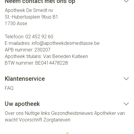
Neem contact met ons op
Apotheek De Smedt nv
St.-Hubertusplein 9bus B1
1730
Asse
Telefoon:
02 452 92 60
E-mailadres:
info@
apotheekdesmedtasse.be
APB nummer:
230207
Apotheek titularis:
Van Beneden Katleen
BTW nummer:
BE0414478228
Klantenservice
FAQ
Uw apotheek
Over ons
Nuttige links
Gezondheidsnieuws
Apotheker van
wacht
Voorschrift
Zorgtarieven