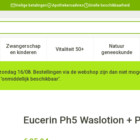
Veilige betalingen
Apothekersadvies
Snelle beschikbaarheid
Zwangerschap
Natuur
Vitaliteit 50+
, verzorging en hygiëne categorie
enu voor Dieet, voeding en vitamines categorie
Toon submenu voor Zwangerschap en kinderen ca
Toon submenu voor Vitaliteit 
Toon subm
en kinderen
geneeskunde
zondag 16/08. Bestellingen via de webshop zijn dan niet mogel
 'onmiddellijk beschikbaar'.
p Nf 1l
Eucerin Ph5 Waslotion + 