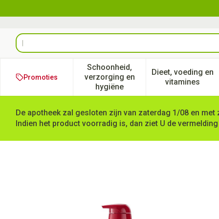
Ga naar de inhoud
Product, merk, categorie...
Schoonheid,
Dieet, voeding en
verzorging en
Promoties
Toon submenu voor Schoonheid
Toon subm
vitamines
hygiëne
De apotheek zal gesloten zijn van zaterdag 1/08 en met 
Indien het product voorradig is, dan ziet U de vermelding
Eucerin Ph5 Waslotion + Pom