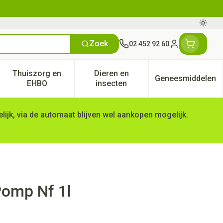
Oversc
Zoek
02 452 92 60
Klant menu
Thuiszorg en
Dieren en
Geneesmiddelen
tegorie
50+ categorie
enu voor Natuur geneeskunde categorie
Toon submenu voor Thuiszorg en EHBO categorie
Toon submenu voor Dieren en 
Toon subm
EHBO
insecten
ijk, via de automaat blijven wel aankopen mogelijk.
Pomp Nf 1l