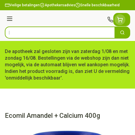
Ga naar de inhoud
Veilige betalingen
Apothekersadvies
Snelle beschikbaarheid
Menu
Zoek
Product, merk, categorie...
De apotheek zal gesloten zijn van zaterdag 1/08 en met
zondag 16/08. Bestellingen via de webshop zijn dan niet
mogelijk, via de automaat blijven wel aankopen mogelijk.
Indien het product voorradig is, dan ziet U de vermelding
'onmiddellijk beschikbaar'.
Ecomil Amandel + Calcium 400g