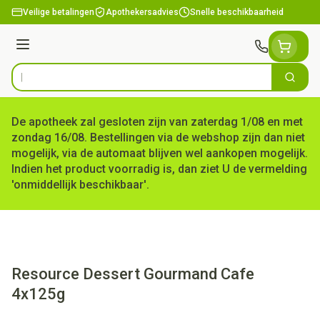
Ga naar de inhoud
Veilige betalingen
Apothekersadvies
Snelle beschikbaarheid
Menu
Zoek
Product, merk, categorie...
De apotheek zal gesloten zijn van zaterdag 1/08 en met
zondag 16/08. Bestellingen via de webshop zijn dan niet
mogelijk, via de automaat blijven wel aankopen mogelijk.
Indien het product voorradig is, dan ziet U de vermelding
'onmiddellijk beschikbaar'.
Resource Dessert Gourmand Cafe
4x125g