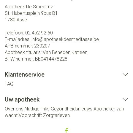
Apotheek De Smedt nv
St.-Hubertusplein 9bus B1
1730
Asse
Telefoon:
02 452 92 60
E-mailadres:
info@
apotheekdesmedtasse.be
APB nummer:
230207
Apotheek titularis:
Van Beneden Katleen
BTW nummer:
BE0414478228
Klantenservice
FAQ
Uw apotheek
Over ons
Nuttige links
Gezondheidsnieuws
Apotheker van
wacht
Voorschrift
Zorgtarieven