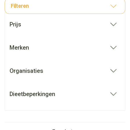
Filteren
Doorgaan naar productlijst
Prijs
filter
Merken
filter
Organisaties
filter
Dieetbeperkingen
filter