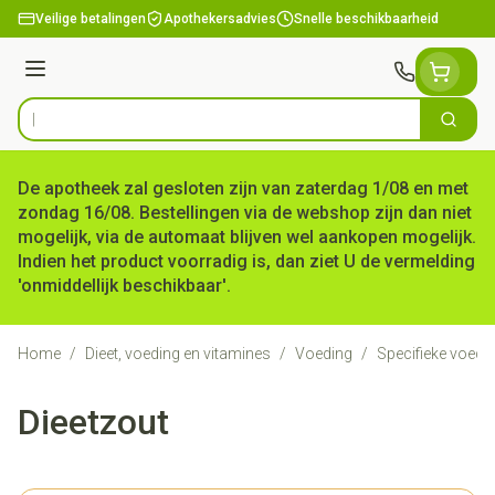
Ga naar de inhoud
Veilige betalingen
Apothekersadvies
Snelle beschikbaarheid
Menu
Zoek
Product, merk, categorie...
De apotheek zal gesloten zijn van zaterdag 1/08 en met
zondag 16/08. Bestellingen via de webshop zijn dan niet
mogelijk, via de automaat blijven wel aankopen mogelijk.
Indien het product voorradig is, dan ziet U de vermelding
'onmiddellijk beschikbaar'.
Home
/
Dieet, voeding en vitamines
/
Voeding
/
Specifieke voedi
Dieetzout