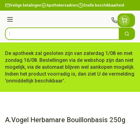
Ga naar de inhoud
Veilige betalingen
Apothekersadvies
Snelle beschikbaarheid
Menu
Zoek
Product, merk, categorie...
De apotheek zal gesloten zijn van zaterdag 1/08 en met
zondag 16/08. Bestellingen via de webshop zijn dan niet
mogelijk, via de automaat blijven wel aankopen mogelijk.
Indien het product voorradig is, dan ziet U de vermelding
'onmiddellijk beschikbaar'.
A.Vogel Herbamare Bouillonbasis 250g