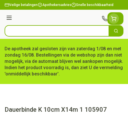
Ga naar de inhoud
Veilige betalingen
Apothekersadvies
Snelle beschikbaarheid
Menu
Zoek
Product, merk, categorie...
De apotheek zal gesloten zijn van zaterdag 1/08 en met
zondag 16/08. Bestellingen via de webshop zijn dan niet
mogelijk, via de automaat blijven wel aankopen mogelijk.
Indien het product voorradig is, dan ziet U de vermelding
'onmiddellijk beschikbaar'.
Dauerbinde K 10cm X14m 1 105907