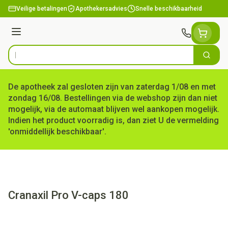
Ga naar de inhoud
Veilige betalingen
Apothekersadvies
Snelle beschikbaarheid
Menu
Zoek
Product, merk, categorie...
De apotheek zal gesloten zijn van zaterdag 1/08 en met
zondag 16/08. Bestellingen via de webshop zijn dan niet
mogelijk, via de automaat blijven wel aankopen mogelijk.
Indien het product voorradig is, dan ziet U de vermelding
'onmiddellijk beschikbaar'.
Cranaxil Pro V-caps 180