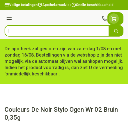
Ga naar de inhoud
Veilige betalingen
Apothekersadvies
Snelle beschikbaarheid
Menu
Zoek
Product, merk, categorie...
De apotheek zal gesloten zijn van zaterdag 1/08 en met
zondag 16/08. Bestellingen via de webshop zijn dan niet
mogelijk, via de automaat blijven wel aankopen mogelijk.
Indien het product voorradig is, dan ziet U de vermelding
'onmiddellijk beschikbaar'.
Couleurs De Noir Stylo Ogen Wr 02 Bruin
0,35g