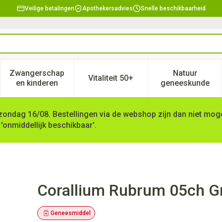
Veilige betalingen
Apothekersadvies
Snelle beschikbaarheid
Zwangerschap
Natuur
Vitaliteit 50+
, verzorging en hygiëne categorie
enu voor Dieet, voeding en vitamines categorie
Toon submenu voor Zwangerschap en kinderen ca
Toon submenu voor Vitaliteit 
Toon subm
en kinderen
geneeskunde
zondag 16/08. Bestellingen via de webshop zijn dan niet mogel
 'onmiddellijk beschikbaar'.
g Boiron
Corallium Rubrum 05ch Gr
Geneesmiddel