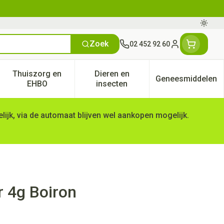
Oversc
Zoek
02 452 92 60
Klant menu
Thuiszorg en
Dieren en
Geneesmiddelen
tegorie
50+ categorie
enu voor Natuur geneeskunde categorie
Toon submenu voor Thuiszorg en EHBO categorie
Toon submenu voor Dieren en 
Toon subm
EHBO
insecten
ijk, via de automaat blijven wel aankopen mogelijk.
 4g Boiron