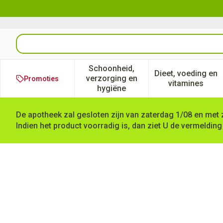
Ga naar de inhoud
Product, merk, categorie...
Schoonheid,
Dieet, voeding en
verzorging en
Promoties
Toon submenu voor Schoonheid
Toon subm
vitamines
hygiëne
De apotheek zal gesloten zijn van zaterdag 1/08 en met 
Indien het product voorradig is, dan ziet U de vermelding
Corallium Rubrum 05ch Gr 4