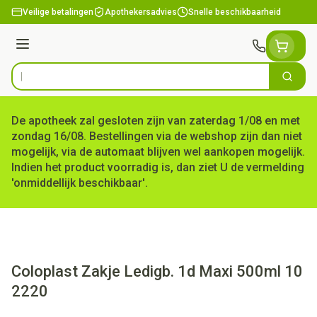
Ga naar de inhoud
Veilige betalingen
Apothekersadvies
Snelle beschikbaarheid
Menu
Zoek
Product, merk, categorie...
De apotheek zal gesloten zijn van zaterdag 1/08 en met
zondag 16/08. Bestellingen via de webshop zijn dan niet
mogelijk, via de automaat blijven wel aankopen mogelijk.
Indien het product voorradig is, dan ziet U de vermelding
'onmiddellijk beschikbaar'.
Coloplast Zakje Ledigb. 1d Maxi 500ml 10
2220