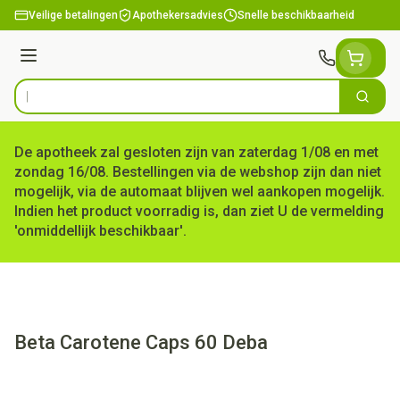
Ga naar de inhoud
Veilige betalingen
Apothekersadvies
Snelle beschikbaarheid
Menu
Zoek
Product, merk, categorie...
De apotheek zal gesloten zijn van zaterdag 1/08 en met
zondag 16/08. Bestellingen via de webshop zijn dan niet
mogelijk, via de automaat blijven wel aankopen mogelijk.
Indien het product voorradig is, dan ziet U de vermelding
'onmiddellijk beschikbaar'.
Beta Carotene Caps 60 Deba