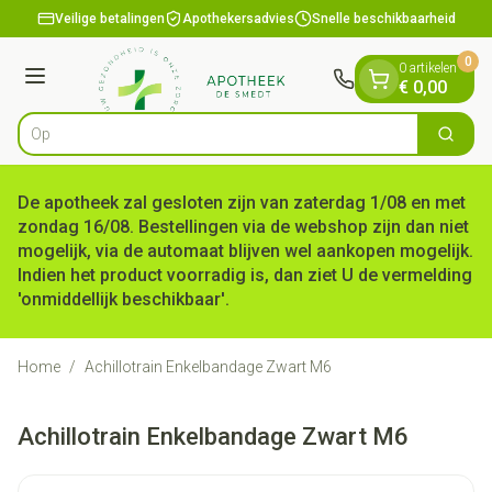
Dia 1 van 1
Ga naar de inhoud
Veilige betalingen
Apothekersadvies
Snelle beschikbaarheid
0
0 artikelen
Menu
€ 0,00
Op zoe
Zoek
Product, merk, categorie...
De apotheek zal gesloten zijn van zaterdag 1/08 en met
zondag 16/08. Bestellingen via de webshop zijn dan niet
mogelijk, via de automaat blijven wel aankopen mogelijk.
Indien het product voorradig is, dan ziet U de vermelding
'onmiddellijk beschikbaar'.
Home
/
Achillotrain Enkelbandage Zwart M6
Achillotrain Enkelbandage Zwart M6