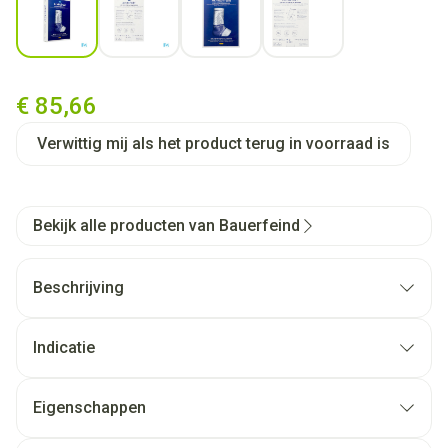
Achillotrain Enkelbandage Zw
€ 85,66
Verwittig mij als het product terug in voorraad is
Bekijk alle producten van Bauerfeind
Beschrijving
Indicatie
Achillodynie (tendinose, paratendinitis, bursitis
subachillea)
Eigenschappen
Syndroom van Haglund
Huidvriendelijk Train-breiwerk met medische