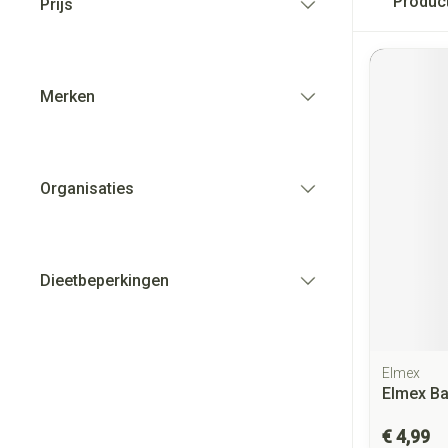
Produc
Prijs
filter
Merken
filter
Organisaties
filter
Dieetbeperkingen
filter
Elmex
Elmex Ba
€ 4,99