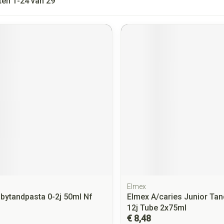
ten
1
-
24
van
29
Elmex
bytandpasta 0-2j 50ml Nf
Elmex A/caries Junior Tan
12j Tube 2x75ml
€ 8,48