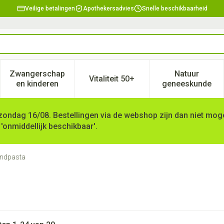
Veilige betalingen
Apothekersadvies
Snelle beschikbaarheid
Zwangerschap
Natuur
Vitaliteit 50+
, verzorging en hygiëne categorie
enu voor Dieet, voeding en vitamines categorie
Toon submenu voor Zwangerschap en kinderen ca
Toon submenu voor Vitaliteit 
Toon subm
en kinderen
geneeskunde
zondag 16/08. Bestellingen via de webshop zijn dan niet mogel
 'onmiddellijk beschikbaar'.
ndpasta