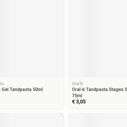
tis
Oral B
ds Gel Tandpasta 50ml
Oral-b Tandpasta Stages 
75ml
€ 3,05