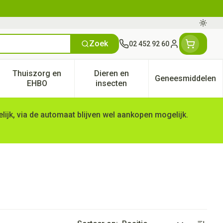
Oversc
Zoek
02 452 92 60
Klant menu
Thuiszorg en
Dieren en
Geneesmiddelen
tegorie
50+ categorie
enu voor Natuur geneeskunde categorie
Toon submenu voor Thuiszorg en EHBO categorie
Toon submenu voor Dieren en 
Toon subm
EHBO
insecten
ijk, via de automaat blijven wel aankopen mogelijk.