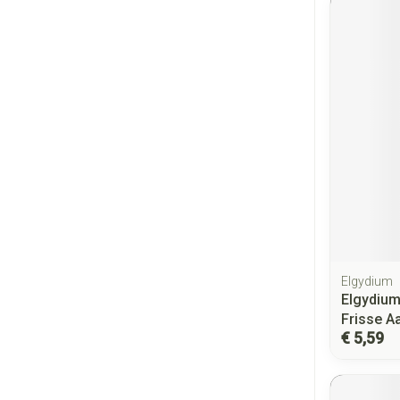
Elgydium
Elgydium
Frisse A
€ 5,59