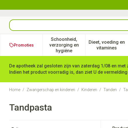
Ga naar de inhoud
Product, merk, categorie...
Schoonheid,
Dieet, voeding en
verzorging en
Promoties
Toon submenu voor Schoonheid
Toon subm
vitamines
hygiëne
De apotheek zal gesloten zijn van zaterdag 1/08 en met 
Indien het product voorradig is, dan ziet U de vermelding
Home
/
Zwangerschap en kinderen
/
Kinderen
/
Tanden
/
Ta
Tandpasta
Doorgaan naar productlijst