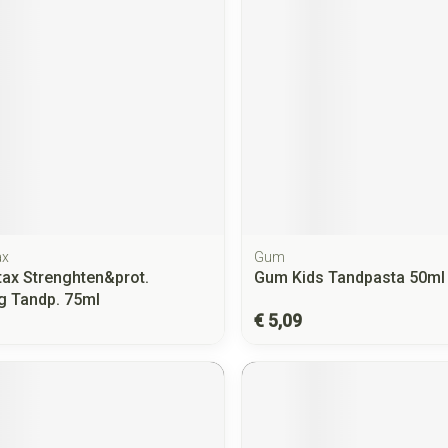
ax
Gum
ax Strenghten&prot.
Gum Kids Tandpasta 50ml
g Tandp. 75ml
€ 5,09