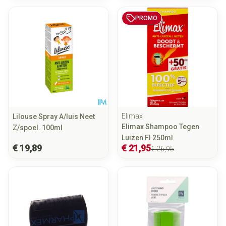
PROMO
Elimax
Lilouse Spray A/luis Neet
Elimax Shampoo Tegen
Z/spoel. 100ml
Luizen Fl 250ml
€ 19,89
€ 21,95
€ 26,95