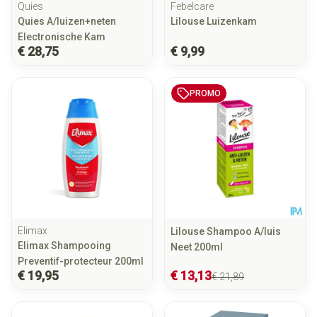
Quies
Febelcare
Quies A/luizen+neten
Lilouse Luizenkam
Electronische Kam
€ 28,75
€ 9,99
PROMO
Elimax
Lilouse Shampoo A/luis
Elimax Shampooing
Neet 200ml
Preventif-protecteur 200ml
€ 19,95
€ 13,13
€ 21,89