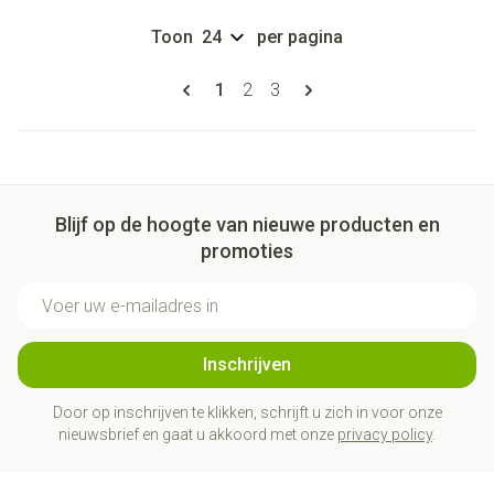
Toon
per pagina
Pagina's
U lees momenteel pagina
Pagina
Pagina
1
2
3
Blijf op de hoogte van nieuwe producten en
promoties
E-mail adres
Inschrijven
Door op inschrijven te klikken, schrijft u zich in voor onze
nieuwsbrief en gaat u akkoord met onze
privacy policy
.