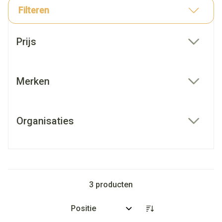
Filteren
Doorgaan naar productlijst
Prijs
filter
Merken
filter
Organisaties
filter
3
producten
Sorteer op: