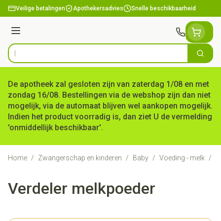
Ga naar de inhoud
Veilige betalingen
Apothekersadvies
Snelle beschikbaarheid
Menu
Zoek
Product, merk, categorie...
De apotheek zal gesloten zijn van zaterdag 1/08 en met
zondag 16/08. Bestellingen via de webshop zijn dan niet
mogelijk, via de automaat blijven wel aankopen mogelijk.
Indien het product voorradig is, dan ziet U de vermelding
'onmiddellijk beschikbaar'.
Home
/
Zwangerschap en kinderen
/
Baby
/
Voeding - melk
/
V
Verdeler melkpoeder