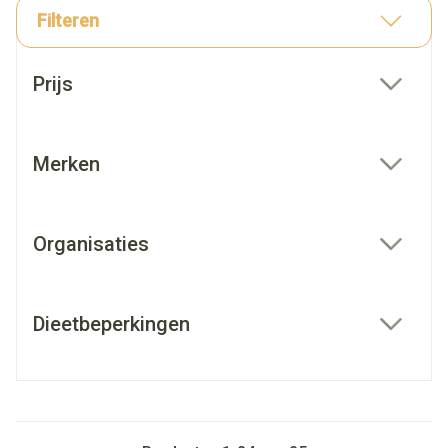
Filteren
Doorgaan naar productlijst
Prijs
filter
Merken
filter
Organisaties
filter
Dieetbeperkingen
filter