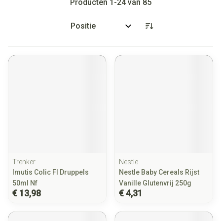
Producten
1
-
24
van
85
Sorteer op:
Trenker
Nestle
Imutis Colic Fl Druppels
Nestle Baby Cereals Rijst
50ml Nf
Vanille Glutenvrij 250g
€ 13,98
€ 4,31