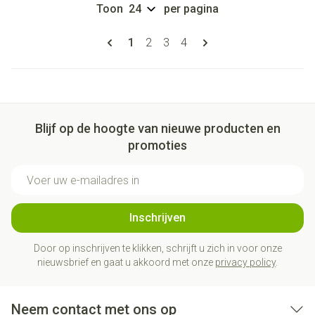
Toon
per pagina
Pagina's
U lees momenteel pagina
Pagina
Pagina
Pagina
1
2
3
4
Blijf op de hoogte van nieuwe producten en
promoties
E-mail adres
Inschrijven
Door op inschrijven te klikken, schrijft u zich in voor onze
nieuwsbrief en gaat u akkoord met onze
privacy policy
.
Neem contact met ons op