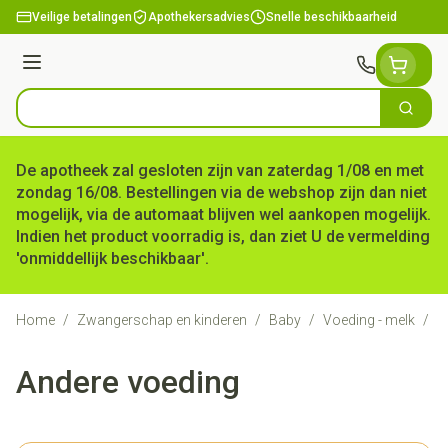
Ga naar de inhoud
Veilige betalingen
Apothekersadvies
Snelle beschikbaarheid
Menu
Zoek
Product, merk, categorie...
De apotheek zal gesloten zijn van zaterdag 1/08 en met
zondag 16/08. Bestellingen via de webshop zijn dan niet
mogelijk, via de automaat blijven wel aankopen mogelijk.
Indien het product voorradig is, dan ziet U de vermelding
'onmiddellijk beschikbaar'.
Home
/
Zwangerschap en kinderen
/
Baby
/
Voeding - melk
/
A
Andere voeding