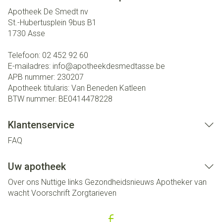
Apotheek De Smedt nv
St.-Hubertusplein 9bus B1
1730
Asse
Telefoon:
02 452 92 60
E-mailadres:
info@
apotheekdesmedtasse.be
APB nummer:
230207
Apotheek titularis:
Van Beneden Katleen
BTW nummer:
BE0414478228
Klantenservice
FAQ
Uw apotheek
Over ons
Nuttige links
Gezondheidsnieuws
Apotheker van
wacht
Voorschrift
Zorgtarieven