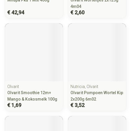
Milupa Pku 1 Mix 400g
Olvarit Worteltjes 2x125g
4m04
€ 42,94
€ 2,60
Olvarit
Nutricia, Olvarit
Olvarit Smoothie 12m+
Olvarit Pompoen Wortel Kip
Mango & Kokosmelk 100g
2x200g 6m02
€ 1,69
€ 3,52