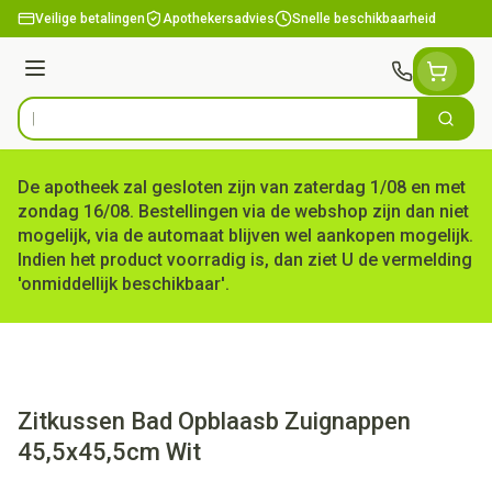
Ga naar de inhoud
Veilige betalingen
Apothekersadvies
Snelle beschikbaarheid
Menu
Zoek
Product, merk, categorie...
De apotheek zal gesloten zijn van zaterdag 1/08 en met
zondag 16/08. Bestellingen via de webshop zijn dan niet
mogelijk, via de automaat blijven wel aankopen mogelijk.
Indien het product voorradig is, dan ziet U de vermelding
'onmiddellijk beschikbaar'.
Zitkussen Bad Opblaasb Zuignappen
45,5x45,5cm Wit