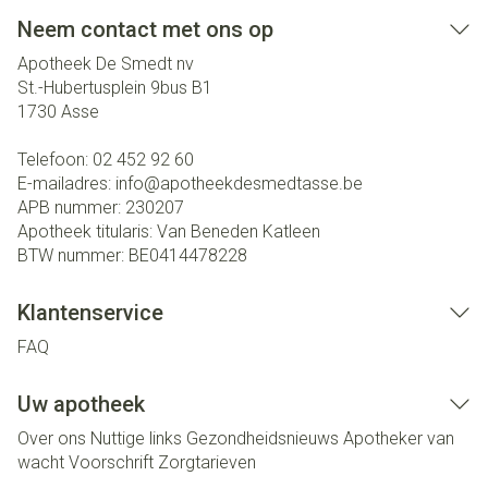
Neem contact met ons op
Apotheek De Smedt nv
St.-Hubertusplein 9bus B1
1730
Asse
Telefoon:
02 452 92 60
E-mailadres:
info@
apotheekdesmedtasse.be
APB nummer:
230207
Apotheek titularis:
Van Beneden Katleen
BTW nummer:
BE0414478228
Klantenservice
FAQ
Uw apotheek
Over ons
Nuttige links
Gezondheidsnieuws
Apotheker van
wacht
Voorschrift
Zorgtarieven