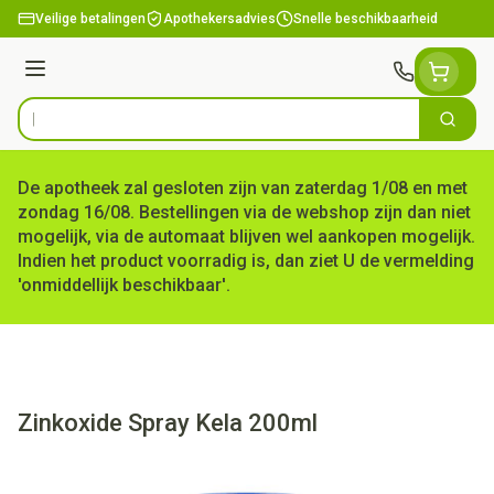
Ga naar de inhoud
Veilige betalingen
Apothekersadvies
Snelle beschikbaarheid
Menu
Zoek
Product, merk, categorie...
De apotheek zal gesloten zijn van zaterdag 1/08 en met
zondag 16/08. Bestellingen via de webshop zijn dan niet
mogelijk, via de automaat blijven wel aankopen mogelijk.
Indien het product voorradig is, dan ziet U de vermelding
'onmiddellijk beschikbaar'.
Zinkoxide Spray Kela 200ml