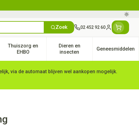
Oversc
Zoek
02 452 92 60
Klant menu
Thuiszorg en
Dieren en
Geneesmiddelen
tegorie
50+ categorie
enu voor Natuur geneeskunde categorie
Toon submenu voor Thuiszorg en EHBO categorie
Toon submenu voor Dieren en 
Toon subm
EHBO
insecten
ijk, via de automaat blijven wel aankopen mogelijk.
mg