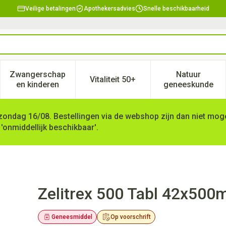
Veilige betalingen
Apothekersadvies
Snelle beschikbaarheid
Zwangerschap
Natuur
Vitaliteit 50+
, verzorging en hygiëne categorie
enu voor Dieet, voeding en vitamines categorie
Toon submenu voor Zwangerschap en kinderen ca
Toon submenu voor Vitaliteit 
Toon subm
en kinderen
geneeskunde
zondag 16/08. Bestellingen via de webshop zijn dan niet mogel
 'onmiddellijk beschikbaar'.
Zelitrex 500 Tabl 42x500
Geneesmiddel
Op voorschrift