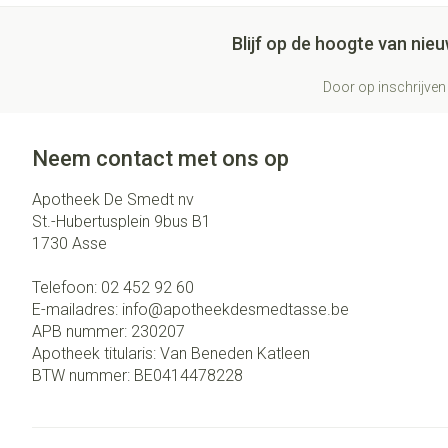
Blijf op de hoogte van ni
Door op inschrijven 
Neem contact met ons op
Apotheek De Smedt nv
St.-Hubertusplein 9bus B1
1730
Asse
Telefoon:
02 452 92 60
E-mailadres:
info@
apotheekdesmedtasse.be
APB nummer:
230207
Apotheek titularis:
Van Beneden Katleen
BTW nummer:
BE0414478228