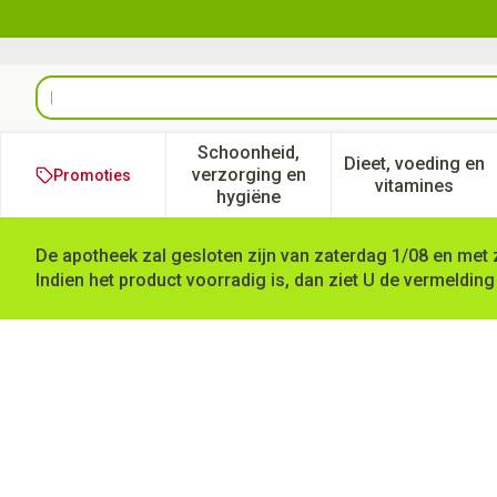
Ga naar de inhoud
Product, merk, categorie...
Schoonheid,
Dieet, voeding en
verzorging en
Promoties
Toon submenu voor Schoonheid
Toon subm
vitamines
hygiëne
De apotheek zal gesloten zijn van zaterdag 1/08 en met 
Indien het product voorradig is, dan ziet U de vermelding
Zelitrex 500 Tabl 42x500mg