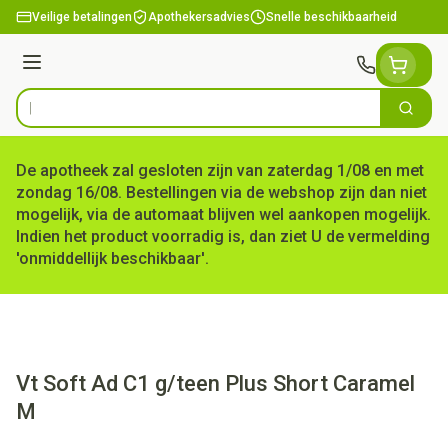
Ga naar de inhoud
Veilige betalingen
Apothekersadvies
Snelle beschikbaarheid
Menu
Zoek
Product, merk, categorie...
De apotheek zal gesloten zijn van zaterdag 1/08 en met
zondag 16/08. Bestellingen via de webshop zijn dan niet
mogelijk, via de automaat blijven wel aankopen mogelijk.
Indien het product voorradig is, dan ziet U de vermelding
'onmiddellijk beschikbaar'.
Vt Soft Ad C1 g/teen Plus Short Caramel
M