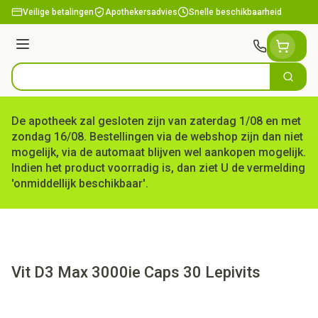
Ga naar de inhoud
Veilige betalingen
Apothekersadvies
Snelle beschikbaarheid
Menu
Zoek
Product, merk, categorie...
De apotheek zal gesloten zijn van zaterdag 1/08 en met
zondag 16/08. Bestellingen via de webshop zijn dan niet
mogelijk, via de automaat blijven wel aankopen mogelijk.
Indien het product voorradig is, dan ziet U de vermelding
'onmiddellijk beschikbaar'.
Vit D3 Max 3000ie Caps 30 Lepivits