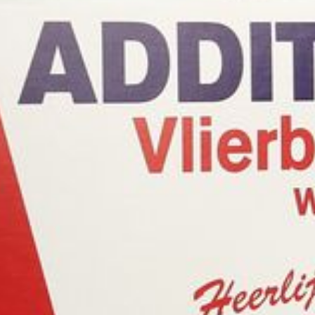
250
Verpakking
Dieetbeperkingen
Glutenvrij, Suikervrij, Veget
Behoud
Kamertemperatuur (15°C -