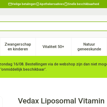
Veilige betalingen
Apothekersadvies
Snelle beschikbaarheid
Zwangerschap
Natuur
Vitaliteit 50+
, verzorging en hygiëne categorie
enu voor Dieet, voeding en vitamines categorie
Toon submenu voor Zwangerschap en kinderen ca
Toon submenu voor Vitaliteit 
Toon subm
en kinderen
geneeskunde
zondag 16/08. Bestellingen via de webshop zijn dan niet mogel
 'onmiddellijk beschikbaar'.
 Orange 500mg 250ml
Vedax Liposomal Vitamin