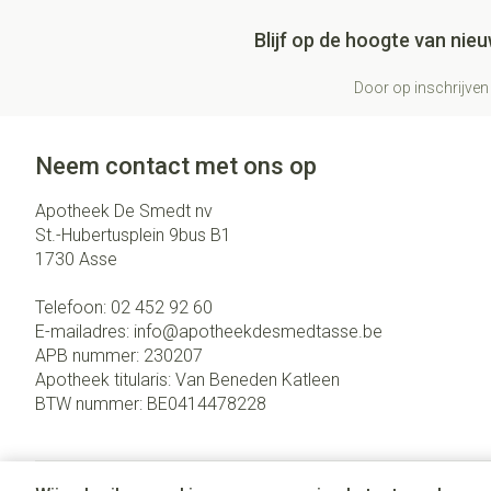
Blijf op de hoogte van ni
Door op inschrijven 
Neem contact met ons op
Apotheek De Smedt nv
St.-Hubertusplein 9bus B1
1730
Asse
Telefoon:
02 452 92 60
E-mailadres:
info@
apotheekdesmedtasse.be
APB nummer:
230207
Apotheek titularis:
Van Beneden Katleen
BTW nummer:
BE0414478228