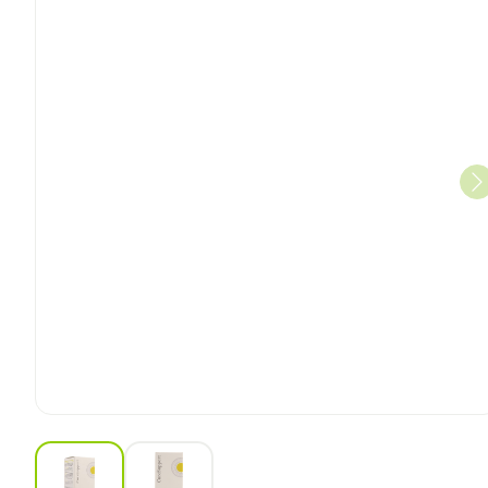
View larger image
View larger image