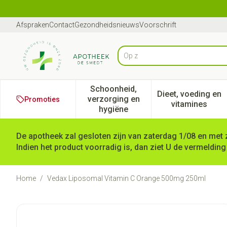
Ga naar de inhoud
Dia 1 van 1
Afspraken
Contact
Gezondheidsnieuws
Voorschrift
Op zoek naar medicijn
Product, merk, categorie...
Schoonheid,
Dieet, voeding en
verzorging en
Promoties
Toon submenu voor Schoonheid
Toon subm
vitamines
hygiëne
De apotheek zal gesloten zijn van zaterdag 1/08 en met 
Indien het product voorradig is, dan ziet U de vermelding
Home
/
Vedax Liposomal Vitamin C Orange 500mg 250ml
Vedax Liposomal Vitamin C