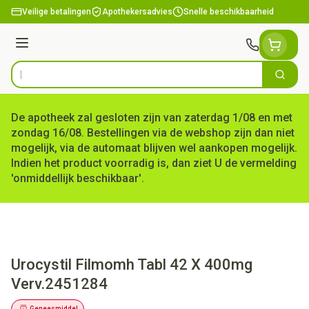
Ga naar de inhoud
Veilige betalingen
Apothekersadvies
Snelle beschikbaarheid
Menu
Zoek
Product, merk, categorie...
De apotheek zal gesloten zijn van zaterdag 1/08 en met
zondag 16/08. Bestellingen via de webshop zijn dan niet
mogelijk, via de automaat blijven wel aankopen mogelijk.
Indien het product voorradig is, dan ziet U de vermelding
'onmiddellijk beschikbaar'.
Urocystil Filmomh Tabl 42 X 400mg
Verv.2451284
Geneesmiddel