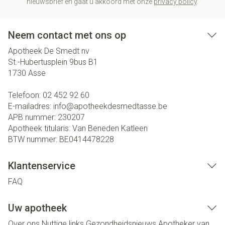
nieuwsbrief en gaat u akkoord met onze
privacy policy
.
Neem contact met ons op
Apotheek De Smedt nv
St.-Hubertusplein 9bus B1
1730
Asse
Telefoon:
02 452 92 60
E-mailadres:
info@
apotheekdesmedtasse.be
APB nummer:
230207
Apotheek titularis:
Van Beneden Katleen
BTW nummer:
BE0414478228
Klantenservice
FAQ
Uw apotheek
Over ons
Nuttige links
Gezondheidsnieuws
Apotheker van