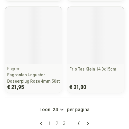
Fagron
Frio Tas Klein 14,0x15cm
Fagronlab Unguator
Doseerplug Roze 4mm 50st
€ 21,95
€ 31,00
Toon
per pagina
Pagina's
U lees momenteel pagina
Pagina
Pagina
Pagina
1
2
3
...
6