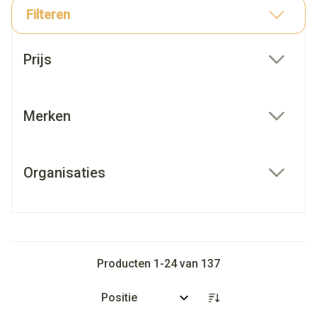
Filteren
Doorgaan naar productlijst
Prijs
filter
Merken
filter
Organisaties
filter
Producten
1
-
24
van
137
Sorteer op: