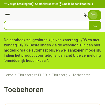
Ga naar de inhoud
Veilige betalingen
Apothekersadvies
Snelle beschikbaarheid
Menu
Zoek
Product, merk, categorie...
De apotheek zal gesloten zijn van zaterdag 1/08 en met
zondag 16/08. Bestellingen via de webshop zijn dan niet
mogelijk, via de automaat blijven wel aankopen mogelijk.
Indien het product voorradig is, dan ziet U de vermelding
'onmiddellijk beschikbaar'.
Home
/
Thuiszorg en EHBO
/
Thuiszorg
/
Toebehoren
Toebehoren