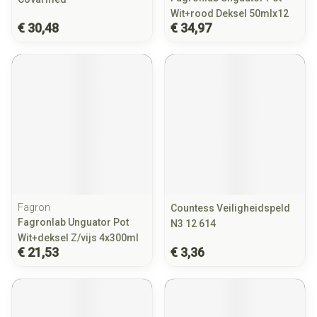
Wit+rood Deksel 50mlx12
€ 30,48
€ 34,97
Fagron
Countess Veiligheidspeld
Fagronlab Unguator Pot
N3 12 614
Wit+deksel Z/vijs 4x300ml
€ 21,53
€ 3,36