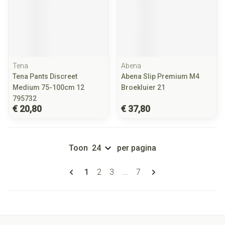
Tena
Abena
Tena Pants Discreet
Abena Slip Premium M4
Medium 75-100cm 12
Broekluier 21
795732
€ 20,80
€ 37,80
Toon
per pagina
Pagina's
U lees momenteel pagina
Pagina
Pagina
Pagina
1
2
3
...
7