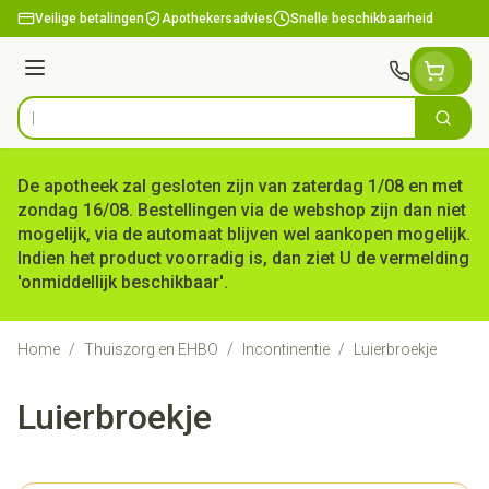
Ga naar de inhoud
Veilige betalingen
Apothekersadvies
Snelle beschikbaarheid
Menu
Zoek
Product, merk, categorie...
De apotheek zal gesloten zijn van zaterdag 1/08 en met
zondag 16/08. Bestellingen via de webshop zijn dan niet
mogelijk, via de automaat blijven wel aankopen mogelijk.
Indien het product voorradig is, dan ziet U de vermelding
'onmiddellijk beschikbaar'.
Home
/
Thuiszorg en EHBO
/
Incontinentie
/
Luierbroekje
Luierbroekje