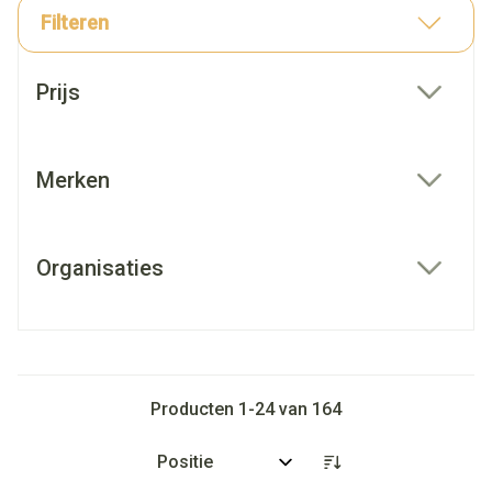
Filteren
Doorgaan naar productlijst
Prijs
filter
Merken
filter
Organisaties
filter
Producten
1
-
24
van
164
Sorteer op: