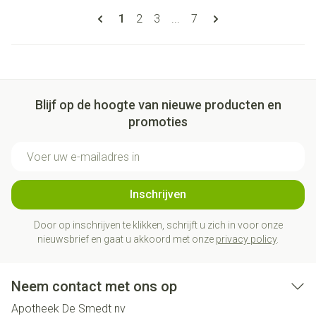
Pagina's
U lees momenteel pagina
Pagina
Pagina
Pagina
1
2
3
...
7
Blijf op de hoogte van nieuwe producten en
promoties
E-mail adres
Inschrijven
Door op inschrijven te klikken, schrijft u zich in voor onze
nieuwsbrief en gaat u akkoord met onze
privacy policy
.
Neem contact met ons op
Apotheek De Smedt nv