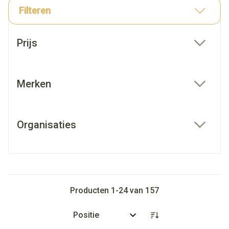
Filteren
Doorgaan naar productlijst
Prijs
filter
Merken
filter
Organisaties
filter
Producten
1
-
24
van
157
Sorteer op: