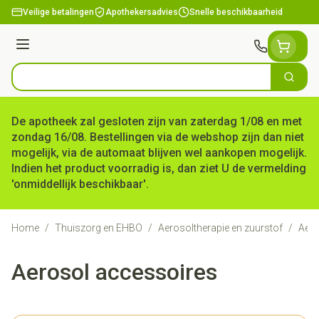
Ga naar de inhoud
Veilige betalingen
Apothekersadvies
Snelle beschikbaarheid
Menu
Zoek
Product, merk, categorie...
De apotheek zal gesloten zijn van zaterdag 1/08 en met
zondag 16/08. Bestellingen via de webshop zijn dan niet
mogelijk, via de automaat blijven wel aankopen mogelijk.
Indien het product voorradig is, dan ziet U de vermelding
'onmiddellijk beschikbaar'.
Home
/
Thuiszorg en EHBO
/
Aerosoltherapie en zuurstof
/
Aero
Aerosol accessoires