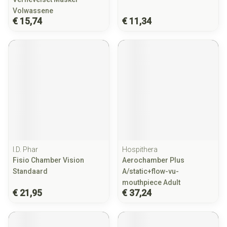
Volwassene
€ 15,74
€ 11,34
I.D. Phar
Hospithera
Fisio Chamber Vision
Aerochamber Plus
Standaard
A/static+flow-vu-
mouthpiece Adult
€ 21,95
€ 37,24