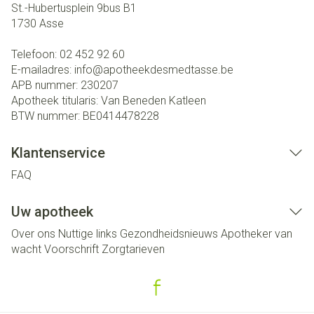
St.-Hubertusplein 9bus B1
1730
Asse
Telefoon:
02 452 92 60
E-mailadres:
info@
apotheekdesmedtasse.be
APB nummer:
230207
Apotheek titularis:
Van Beneden Katleen
BTW nummer:
BE0414478228
Klantenservice
FAQ
Uw apotheek
Over ons
Nuttige links
Gezondheidsnieuws
Apotheker van
wacht
Voorschrift
Zorgtarieven