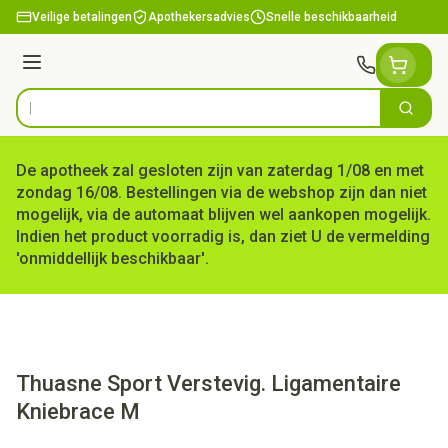
Ga naar de inhoud
Veilige betalingen
Apothekersadvies
Snelle beschikbaarheid
Menu
Zoek
Product, merk, categorie...
De apotheek zal gesloten zijn van zaterdag 1/08 en met
zondag 16/08. Bestellingen via de webshop zijn dan niet
mogelijk, via de automaat blijven wel aankopen mogelijk.
Indien het product voorradig is, dan ziet U de vermelding
'onmiddellijk beschikbaar'.
Thuasne Sport Verstevig. Ligamentaire
Kniebrace M