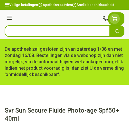
Ga naar de inhoud
Veilige betalingen
Apothekersadvies
Snelle beschikbaarheid
Menu
Zoek
Product, merk, categorie...
De apotheek zal gesloten zijn van zaterdag 1/08 en met
zondag 16/08. Bestellingen via de webshop zijn dan niet
mogelijk, via de automaat blijven wel aankopen mogelijk.
Indien het product voorradig is, dan ziet U de vermelding
'onmiddellijk beschikbaar'.
Svr Sun Secure Fluide Photo-age Spf50+
40ml