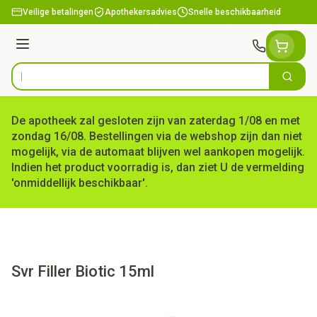
Ga naar de inhoud
Veilige betalingen
Apothekersadvies
Snelle beschikbaarheid
Menu
Zoek
Product, merk, categorie...
De apotheek zal gesloten zijn van zaterdag 1/08 en met
zondag 16/08. Bestellingen via de webshop zijn dan niet
mogelijk, via de automaat blijven wel aankopen mogelijk.
Indien het product voorradig is, dan ziet U de vermelding
'onmiddellijk beschikbaar'.
Svr Filler Biotic 15ml