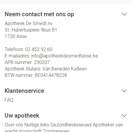
Neem contact met ons op
Apotheek De Smedt nv
St.-Hubertusplein 9bus B1
1730
Asse
Telefoon:
02 452 92 60
E-mailadres:
info@
apotheekdesmedtasse.be
APB nummer:
230207
Apotheek titularis:
Van Beneden Katleen
BTW nummer:
BE0414478228
Klantenservice
FAQ
Uw apotheek
Over ons
Nuttige links
Gezondheidsnieuws
Apotheker van
wacht
Voorschrift
Zorgtarieven