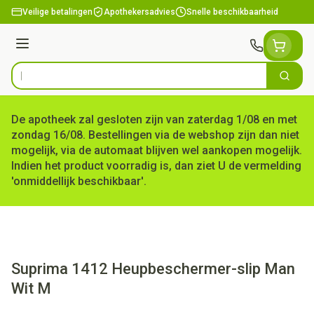
Ga naar de inhoud
Veilige betalingen
Apothekersadvies
Snelle beschikbaarheid
Menu
Zoek
Product, merk, categorie...
De apotheek zal gesloten zijn van zaterdag 1/08 en met
zondag 16/08. Bestellingen via de webshop zijn dan niet
mogelijk, via de automaat blijven wel aankopen mogelijk.
Indien het product voorradig is, dan ziet U de vermelding
'onmiddellijk beschikbaar'.
Suprima 1412 Heupbeschermer-slip Man
Wit M