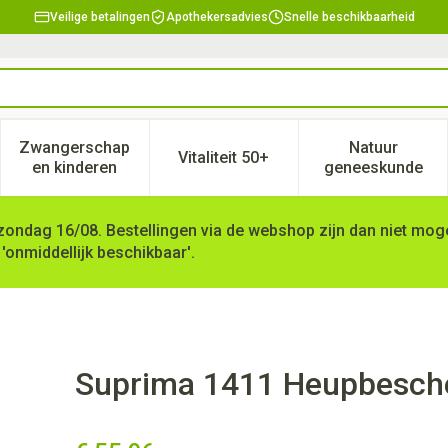
Veilige betalingen
Apothekersadvies
Snelle beschikbaarheid
Zwangerschap
Natuur
Vitaliteit 50+
, verzorging en hygiëne categorie
enu voor Dieet, voeding en vitamines categorie
Toon submenu voor Zwangerschap en kinderen ca
Toon submenu voor Vitaliteit 
Toon subm
en kinderen
geneeskunde
zondag 16/08. Bestellingen via de webshop zijn dan niet mogel
 'onmiddellijk beschikbaar'.
r-slip Dame Wit Xl
Suprima 1411 Heupbesche