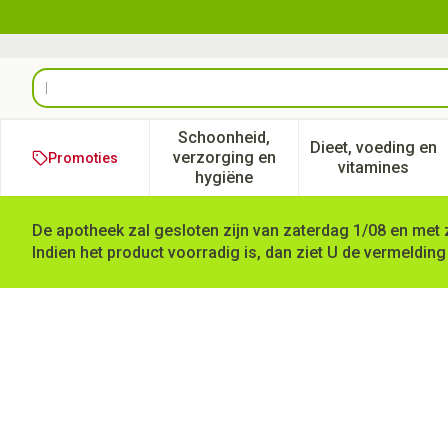
Ga naar de inhoud
Product, merk, categorie...
Schoonheid,
Dieet, voeding en
verzorging en
Promoties
Toon submenu voor Schoonheid
Toon subm
vitamines
hygiëne
De apotheek zal gesloten zijn van zaterdag 1/08 en met 
Indien het product voorradig is, dan ziet U de vermelding
Suprima 1411 Heupbescherme