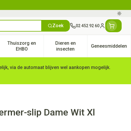
Oversc
Zoek
02 452 92 60
Klant menu
Thuiszorg en
Dieren en
Geneesmiddelen
tegorie
50+ categorie
enu voor Natuur geneeskunde categorie
Toon submenu voor Thuiszorg en EHBO categorie
Toon submenu voor Dieren en 
Toon subm
EHBO
insecten
ijk, via de automaat blijven wel aankopen mogelijk.
rmer-slip Dame Wit Xl