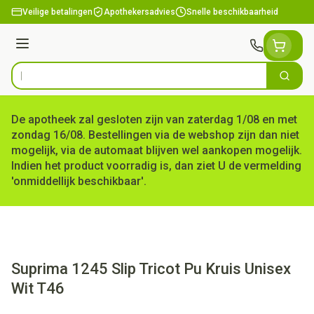
Ga naar de inhoud
Veilige betalingen
Apothekersadvies
Snelle beschikbaarheid
Menu
Zoek
Product, merk, categorie...
De apotheek zal gesloten zijn van zaterdag 1/08 en met
zondag 16/08. Bestellingen via de webshop zijn dan niet
mogelijk, via de automaat blijven wel aankopen mogelijk.
Indien het product voorradig is, dan ziet U de vermelding
'onmiddellijk beschikbaar'.
Suprima 1245 Slip Tricot Pu Kruis Unisex
Wit T46