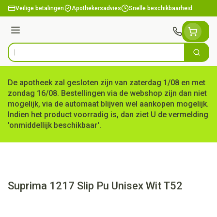
Ga naar de inhoud
Veilige betalingen
Apothekersadvies
Snelle beschikbaarheid
Menu
Zoek
Product, merk, categorie...
De apotheek zal gesloten zijn van zaterdag 1/08 en met
zondag 16/08. Bestellingen via de webshop zijn dan niet
mogelijk, via de automaat blijven wel aankopen mogelijk.
Indien het product voorradig is, dan ziet U de vermelding
'onmiddellijk beschikbaar'.
Suprima 1217 Slip Pu Unisex Wit T52