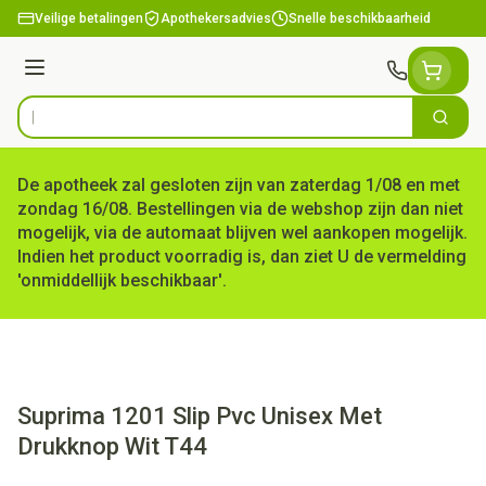
Ga naar de inhoud
Veilige betalingen
Apothekersadvies
Snelle beschikbaarheid
Menu
Zoek
Product, merk, categorie...
De apotheek zal gesloten zijn van zaterdag 1/08 en met
zondag 16/08. Bestellingen via de webshop zijn dan niet
mogelijk, via de automaat blijven wel aankopen mogelijk.
Indien het product voorradig is, dan ziet U de vermelding
'onmiddellijk beschikbaar'.
Suprima 1201 Slip Pvc Unisex Met
Drukknop Wit T44