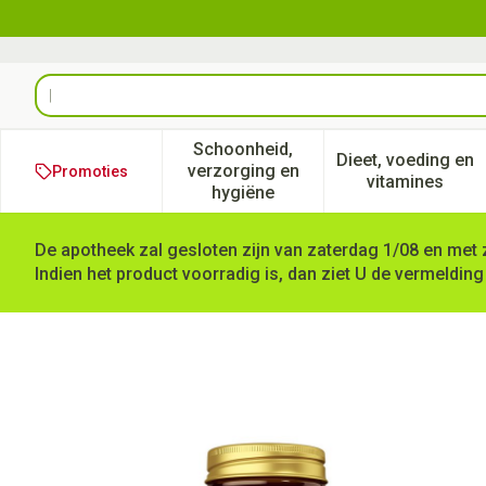
Ga naar de inhoud
Product, merk, categorie...
Schoonheid,
Dieet, voeding en
verzorging en
Promoties
Toon submenu voor Schoonheid
Toon subm
vitamines
hygiëne
De apotheek zal gesloten zijn van zaterdag 1/08 en met 
Indien het product voorradig is, dan ziet U de vermelding
Solgar Flaxseed Oil Lijnzaad