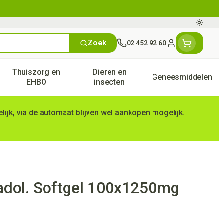
Oversc
Zoek
02 452 92 60
Klant menu
Thuiszorg en
Dieren en
Geneesmiddelen
tegorie
50+ categorie
enu voor Natuur geneeskunde categorie
Toon submenu voor Thuiszorg en EHBO categorie
Toon submenu voor Dieren en 
Toon subm
EHBO
insecten
ijk, via de automaat blijven wel aankopen mogelijk.
aadol. Softgel 100x1250mg