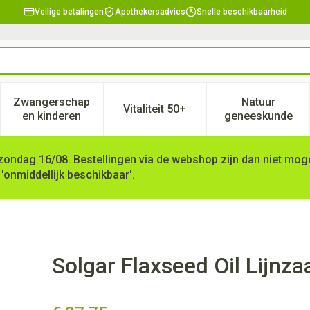
Veilige betalingen
Apothekersadvies
Snelle beschikbaarheid
Zwangerschap
Natuur
Vitaliteit 50+
, verzorging en hygiëne categorie
enu voor Dieet, voeding en vitamines categorie
Toon submenu voor Zwangerschap en kinderen ca
Toon submenu voor Vitaliteit 
Toon subm
en kinderen
geneeskunde
zondag 16/08. Bestellingen via de webshop zijn dan niet mogel
 'onmiddellijk beschikbaar'.
ol. Softgel 100x1250mg
Solgar Flaxseed Oil Lijnz