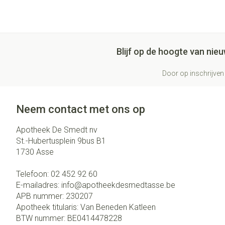
Blijf op de hoogte van ni
Door op inschrijven 
Neem contact met ons op
Apotheek De Smedt nv
St.-Hubertusplein 9bus B1
1730
Asse
Telefoon:
02 452 92 60
E-mailadres:
info@
apotheekdesmedtasse.be
APB nummer:
230207
Apotheek titularis:
Van Beneden Katleen
BTW nummer:
BE0414478228