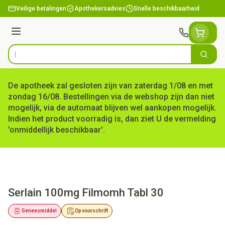
Ga naar de inhoud
Veilige betalingen
Apothekersadvies
Snelle beschikbaarheid
Menu
Zoek
Product, merk, categorie...
De apotheek zal gesloten zijn van zaterdag 1/08 en met
zondag 16/08. Bestellingen via de webshop zijn dan niet
mogelijk, via de automaat blijven wel aankopen mogelijk.
Indien het product voorradig is, dan ziet U de vermelding
'onmiddellijk beschikbaar'.
Serlain 100mg Filmomh Tabl 30
Geneesmiddel
Op voorschrift