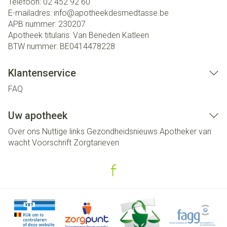
Telefoon:
02 452 92 60
E-mailadres:
info@
apotheekdesmedtasse.be
APB nummer:
230207
Apotheek titularis:
Van Beneden Katleen
BTW nummer:
BE0414478228
Klantenservice
FAQ
Uw apotheek
Over ons
Nuttige links
Gezondheidsnieuws
Apotheker van
wacht
Voorschrift
Zorgtarieven