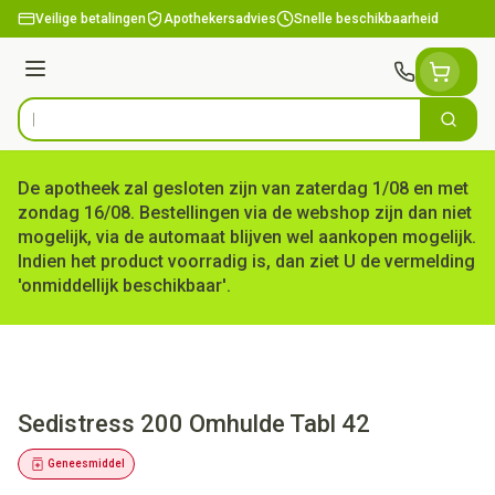
Ga naar de inhoud
Veilige betalingen
Apothekersadvies
Snelle beschikbaarheid
Menu
Zoek
Product, merk, categorie...
De apotheek zal gesloten zijn van zaterdag 1/08 en met
zondag 16/08. Bestellingen via de webshop zijn dan niet
mogelijk, via de automaat blijven wel aankopen mogelijk.
Indien het product voorradig is, dan ziet U de vermelding
'onmiddellijk beschikbaar'.
Sedistress 200 Omhulde Tabl 42
Geneesmiddel