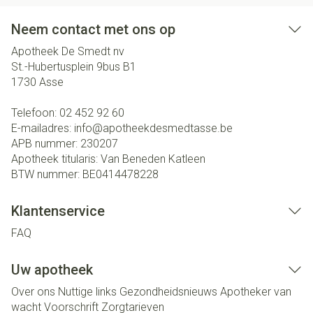
Neem contact met ons op
Apotheek De Smedt nv
St.-Hubertusplein 9bus B1
1730
Asse
Telefoon:
02 452 92 60
E-mailadres:
info@
apotheekdesmedtasse.be
APB nummer:
230207
Apotheek titularis:
Van Beneden Katleen
BTW nummer:
BE0414478228
Klantenservice
FAQ
Uw apotheek
Over ons
Nuttige links
Gezondheidsnieuws
Apotheker van
wacht
Voorschrift
Zorgtarieven