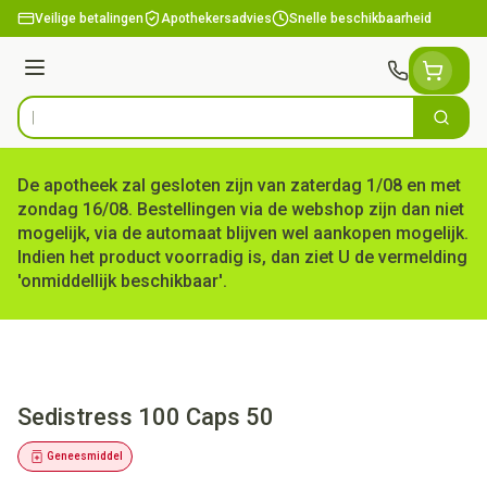
Ga naar de inhoud
Veilige betalingen
Apothekersadvies
Snelle beschikbaarheid
Menu
Zoek
Product, merk, categorie...
De apotheek zal gesloten zijn van zaterdag 1/08 en met
zondag 16/08. Bestellingen via de webshop zijn dan niet
mogelijk, via de automaat blijven wel aankopen mogelijk.
Indien het product voorradig is, dan ziet U de vermelding
'onmiddellijk beschikbaar'.
Sedistress 100 Caps 50
Geneesmiddel