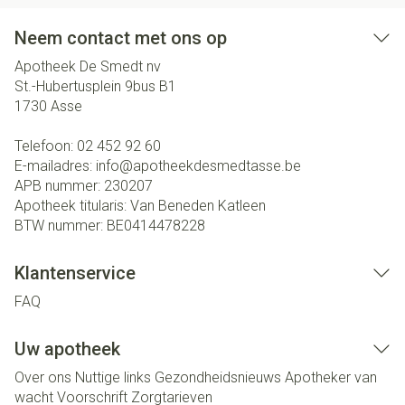
Neem contact met ons op
Apotheek De Smedt nv
St.-Hubertusplein 9bus B1
1730
Asse
Telefoon:
02 452 92 60
E-mailadres:
info@
apotheekdesmedtasse.be
APB nummer:
230207
Apotheek titularis:
Van Beneden Katleen
BTW nummer:
BE0414478228
Klantenservice
FAQ
Uw apotheek
Over ons
Nuttige links
Gezondheidsnieuws
Apotheker van
wacht
Voorschrift
Zorgtarieven