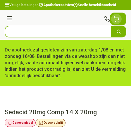
Ga naar de inhoud
Veilige betalingen
Apothekersadvies
Snelle beschikbaarheid
Menu
Zoek
Product, merk, categorie...
De apotheek zal gesloten zijn van zaterdag 1/08 en met
zondag 16/08. Bestellingen via de webshop zijn dan niet
mogelijk, via de automaat blijven wel aankopen mogelijk.
Indien het product voorradig is, dan ziet U de vermelding
'onmiddellijk beschikbaar'.
Sedacid 20mg Comp 14 X 20mg
Geneesmiddel
Op voorschrift