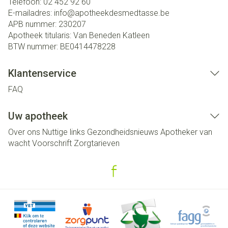
Telefoon:
02 452 92 60
E-mailadres:
info@
apotheekdesmedtasse.be
APB nummer:
230207
Apotheek titularis:
Van Beneden Katleen
BTW nummer:
BE0414478228
Klantenservice
FAQ
Uw apotheek
Over ons
Nuttige links
Gezondheidsnieuws
Apotheker van
wacht
Voorschrift
Zorgtarieven